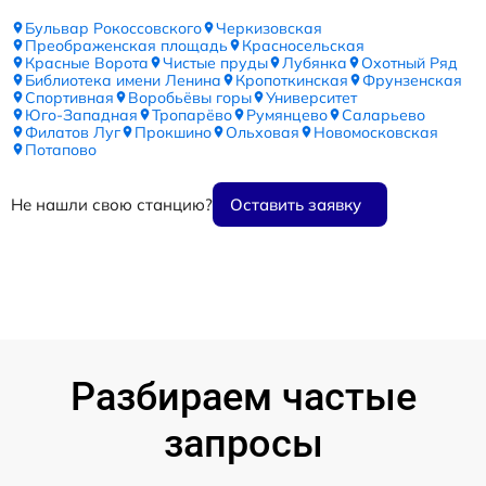
Бульвар Рокоссовского
Черкизовская
Преображенская площадь
Красносельская
Красные Ворота
Чистые пруды
Лубянка
Охотный Ряд
Библиотека имени Ленина
Кропоткинская
Фрунзенская
Спортивная
Воробьёвы горы
Университет
Юго-Западная
Тропарёво
Румянцево
Саларьево
Филатов Луг
Прокшино
Ольховая
Новомосковская
Потапово
Не нашли свою станцию?
Оставить заявку
Разбираем частые
запросы