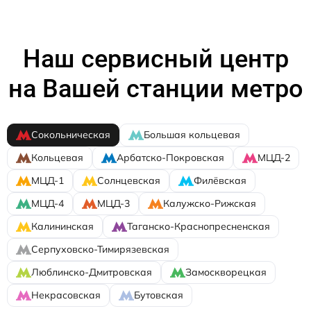
Наш сервисный центр
на Вашей станции метро
Сокольническая
Большая кольцевая
Кольцевая
Арбатско-Покровская
МЦД-2
МЦД-1
Солнцевская
Филёвская
МЦД-4
МЦД-3
Калужско-Рижская
Калининская
Таганско-Краснопресненская
Серпуховско-Тимирязевская
Люблинско-Дмитровская
Замоскворецкая
Некрасовская
Бутовская