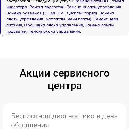
востребованы следующие услуги:
Замена матрицы
,
Ремонт
инвертора
,
Ремонт подсветки
,
Замена кнопок управления
,
Замена разъёмов (HDMI, DVI, Дисплей порта)
,
Замена
платы управления (мат.платы, мейн платы)
,
Ремонт цепи
питания
,
Прошивка блока управления
,
Замена лампы
подсветки
,
Ремонт блока управления
.
Акции сервисного
центра
Бесплатная диагностика в день
обращения