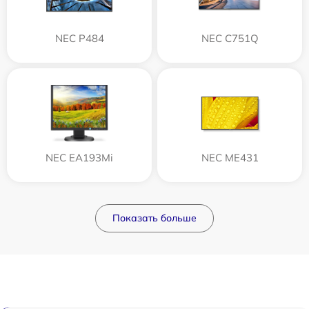
NEC P484
NEC C751Q
NEC EA193Mi
NEC ME431
Показать больше