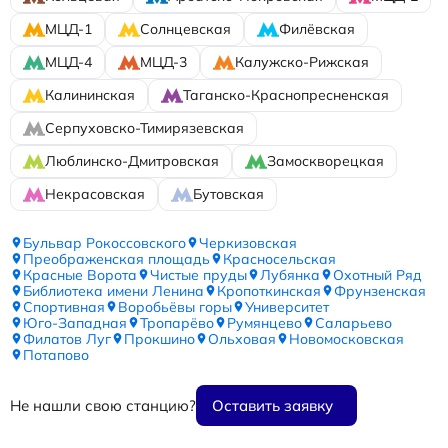
МЦД-1
Солнцевская
Филёвская
МЦД-4
МЦД-3
Калужско-Рижская
Калининская
Таганско-Краснопресненская
Серпуховско-Тимирязевская
Люблинско-Дмитровская
Замоскворецкая
Некрасовская
Бутовская
Бульвар Рокоссовского
Черкизовская
Преображенская площадь
Красносельская
Красные Ворота
Чистые пруды
Лубянка
Охотный Ряд
Библиотека имени Ленина
Кропоткинская
Фрунзенская
Спортивная
Воробьёвы горы
Университет
Юго-Западная
Тропарёво
Румянцево
Саларьево
Филатов Луг
Прокшино
Ольховая
Новомосковская
Потапово
Не нашли свою станцию?
Оставить заявку