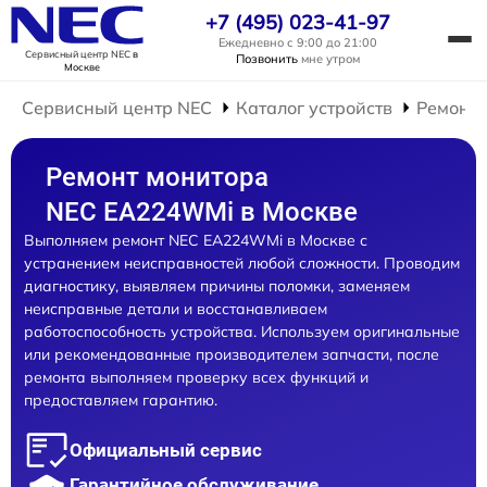
+7 (495) 023-41-97
Ежедневно с 9:00 до 21:00
Сервисный центр NEC
в
Позвонить
мне утром
Москве
Сервисный центр NEC
Каталог устройств
Ремонт 
Ремонт монитора
NEC EA224WMi в Москве
Выполняем ремонт NEC EA224WMi в Москве с
устранением неисправностей любой сложности. Проводим
диагностику, выявляем причины поломки, заменяем
неисправные детали и восстанавливаем
работоспособность устройства. Используем оригинальные
или рекомендованные производителем запчасти, после
ремонта выполняем проверку всех функций и
предоставляем гарантию.
Официальный сервис
Гарантийное обслуживание