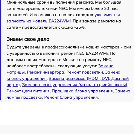
Минимальные сроки выполнения ремонта. Мы большая
сеть мастерских техники NEC. Мы имеем более 20 тыс.
запчастей. И возможно на наших складах
уже имеется
запчасть на модель EA224WMi
. При заказе ремонта на
сайте - предоставляется скидка -25%.
Знаем свое дело
Будьте уверены в профессионализме наших мастеров - они
с уверенностью выполнят ремонт NEC EA224WMi. По
данным наших мастеров в Москве по ремонту NEC,
наиболее востребованы следующие услуги:
Замена
матрицы
,
Ремонт инвертора
,
Ремонт подсветки
,
Замена
кнопок управления
,
Замена разъёмов (HDMI, DVI, Дисплей
порта)
,
Замена платы управления (мат.платы, мейн платы)
,
Ремонт цепи питания
,
Прошивка блока управления
,
Замена
лампы подсветки
,
Ремонт блока управления
.