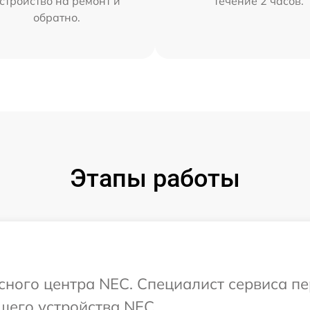
стройство на ремонт и
течение 2 часов.
обратно.
Этапы работы
исного центра NEC. Специалист сервиса п
шего устройства NEC.