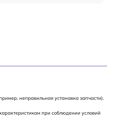
1800 р
700 р
1400 р
700 р
1500 р
1900 р
пример, неправильная установка запчасти).
 характеристикам при соблюдении условий