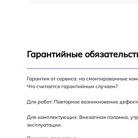
Ремонт цепи питания NEC EA234WMi
Прошивка блока управления NEC EA234W
Замена лампы подсветки NEC EA234WMi
Гарантийные обязательст
Ремонт блока управления NEC EA234WMi
Гарантия от сервиса: на смонтированные ко
Замена блока питания NEC EA234WMi
Что считается гарантийным случаем?
Замена электронных компонентов NEC
EA234WMi
Для работ: Повторное возникновение дефект
Для комплектующих: Внезапная поломка, утр
эксплуатации.