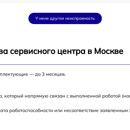
от 60 мин
У меня другая неисправность
Mi
от 60 мин
от 60 мин
ва сервисного центра в Москве
от 60 мин
мплектующие — до 3 месяцев.
от 60 мин
от 60 мин
а, который напрямую связан с выполненной работой (на
ата работоспособности или несоответствие заявленным