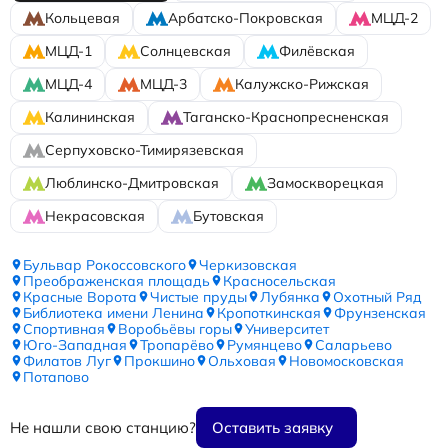
Кольцевая
Арбатско-Покровская
МЦД-2
МЦД-1
Солнцевская
Филёвская
МЦД-4
МЦД-3
Калужско-Рижская
Калининская
Таганско-Краснопресненская
Серпуховско-Тимирязевская
Люблинско-Дмитровская
Замоскворецкая
Некрасовская
Бутовская
Бульвар Рокоссовского
Черкизовская
Преображенская площадь
Красносельская
Красные Ворота
Чистые пруды
Лубянка
Охотный Ряд
Библиотека имени Ленина
Кропоткинская
Фрунзенская
Спортивная
Воробьёвы горы
Университет
Юго-Западная
Тропарёво
Румянцево
Саларьево
Филатов Луг
Прокшино
Ольховая
Новомосковская
Потапово
Не нашли свою станцию?
Оставить заявку