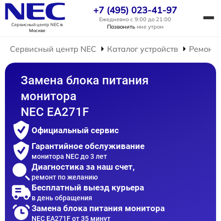
+7 (495) 023-41-97
Ежедневно с 9:00 до 21:00
Сервисный центр NEC
в
Позвонить
мне утром
Москве
Сервисный центр NEC
Каталог устройств
Ремонт 
Замена блока питания
монитора
NEC EA271F
Официальный сервис
Гарантийное обслуживание
монитора NEC до 3 лет
Диагностика за наш счет,
ремонт по желанию
Бесплатный выезд курьера
в день обращения
Замена блока питания монитора
NEC EA271F от 35 минут