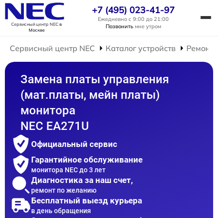
+7 (495) 023-41-97
Ежедневно с 9:00 до 21:00
Сервисный центр NEC
в
Позвонить
мне утром
Москве
Сервисный центр NEC
Каталог устройств
Ремонт 
Замена платы управления
(мат.платы, мейн платы)
монитора
NEC EA271U
Официальный сервис
Гарантийное обслуживание
монитора NEC до 3 лет
Диагностика за наш счет,
ремонт по желанию
Бесплатный выезд курьера
в день обращения