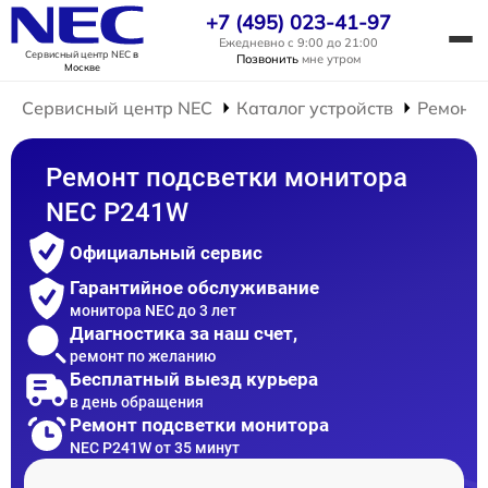
+7 (495) 023-41-97
Ежедневно с 9:00 до 21:00
Сервисный центр NEC
в
Позвонить
мне утром
Москве
Сервисный центр NEC
Каталог устройств
Ремонт 
Ремонт подсветки монитора
NEC P241W
Официальный сервис
Гарантийное обслуживание
монитора NEC до 3 лет
Диагностика за наш счет,
ремонт по желанию
Бесплатный выезд курьера
в день обращения
Ремонт подсветки монитора
NEC P241W от 35 минут