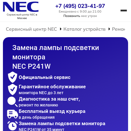
+7 (495) 023-41-97
Ежедневно с 9:00 до 21:00
Сервисный центр NEC
в
Позвонить
мне утром
Москве
Сервисный центр NEC
Каталог устройств
Ремонт 
Замена лампы подсветки
монитора
NEC P241W
Официальный сервис
Гарантийное обслуживание
монитора NEC до 3 лет
Диагностика за наш счет,
ремонт по желанию
Бесплатный выезд курьера
в день обращения
Замена лампы подсветки монитора
NEC P241W от 35 минут