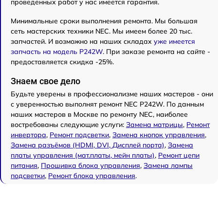
проведенных работ у нас имеется гарантия.
Минимальные сроки выполнения ремонта. Мы большая
сеть мастерских техники NEC. Мы имеем более 20 тыс.
запчастей. И возможно на наших складах
уже имеется
запчасть на модель P242W
. При заказе ремонта на сайте -
предоставляется скидка -25%.
Знаем свое дело
Будьте уверены в профессионализме наших мастеров - они
с уверенностью выполнят ремонт NEC P242W. По данным
наших мастеров в Москве по ремонту NEC, наиболее
востребованы следующие услуги:
Замена матрицы
,
Ремонт
инвертора
,
Ремонт подсветки
,
Замена кнопок управления
,
Замена разъёмов (HDMI, DVI, Дисплей порта)
,
Замена
платы управления (мат.платы, мейн платы)
,
Ремонт цепи
питания
,
Прошивка блока управления
,
Замена лампы
подсветки
,
Ремонт блока управления
.