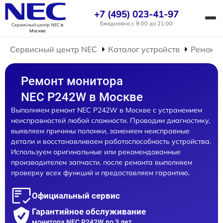
+7 (495) 023-41-97
Ежедневно с 9:00 до 21:00
Сервисный центр NEC
в
Москве
Сервисный центр NEC
Каталог устройств
Ремонт 
Ремонт монитора
NEC P242W в Москве
Выполняем ремонт NEC P242W в Москве с устранением
неисправностей любой сложности. Проводим диагностику,
выявляем причины поломки, заменяем неисправные
детали и восстанавливаем работоспособность устройства.
Используем оригинальные или рекомендованные
производителем запчасти, после ремонта выполняем
проверку всех функций и предоставляем гарантию.
Официальный сервис
Гарантийное обслуживание
монитора NEC P242W до 3 лет