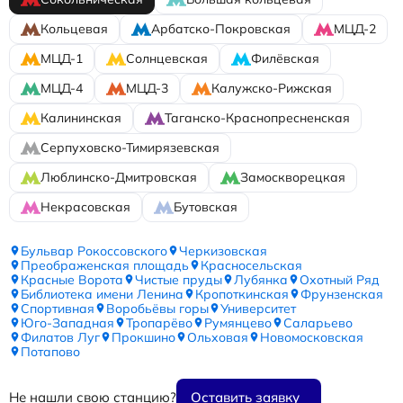
Кольцевая
Арбатско-Покровская
МЦД-2
МЦД-1
Солнцевская
Филёвская
МЦД-4
МЦД-3
Калужско-Рижская
Калининская
Таганско-Краснопресненская
Серпуховско-Тимирязевская
Люблинско-Дмитровская
Замоскворецкая
Некрасовская
Бутовская
Бульвар Рокоссовского
Черкизовская
Преображенская площадь
Красносельская
Красные Ворота
Чистые пруды
Лубянка
Охотный Ряд
Библиотека имени Ленина
Кропоткинская
Фрунзенская
Спортивная
Воробьёвы горы
Университет
Юго-Западная
Тропарёво
Румянцево
Саларьево
Филатов Луг
Прокшино
Ольховая
Новомосковская
Потапово
Не нашли свою станцию?
Оставить заявку