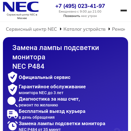
+7 (495) 023-41-97
Ежедневно с 9:00 до 21:00
Сервисный центр NEC
в
Позвонить
мне утром
Москве
Сервисный центр NEC
Каталог устройств
Ремонт 
Замена лампы подсветки
монитора
NEC P484
Официальный сервис
Гарантийное обслуживание
монитора NEC до 3 лет
Диагностика за наш счет,
ремонт по желанию
Бесплатный выезд курьера
в день обращения
Замена лампы подсветки монитора
NEC P484 от 35 минут