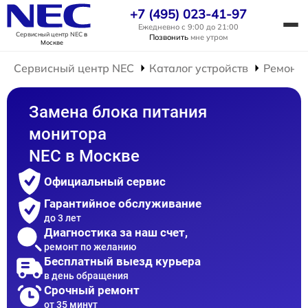
+7 (495) 023-41-97
Ежедневно с 9:00 до 21:00
Сервисный центр NEC
в
Позвонить
мне утром
Москве
Сервисный центр NEC
Каталог устройств
Ремонт 
Замена блока питания
монитора
NEC в Москве
Официальный сервис
Гарантийное обслуживание
до 3 лет
Диагностика за наш счет,
ремонт по желанию
Бесплатный выезд курьера
в день обращения
Срочный ремонт
от 35 минут