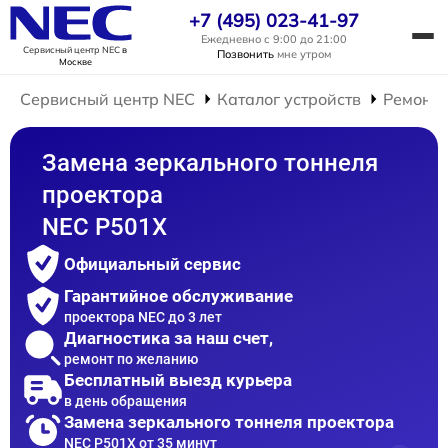
+7 (495) 023-41-97
Ежедневно с 9:00 до 21:00
Сервисный центр NEC
в
Позвонить
мне утром
Москве
Сервисный центр NEC
Каталог устройств
Ремонт 
Замена зеркального тоннеля
проектора
NEC P501X
Официальный сервис
Гарантийное обслуживание
проектора NEC до 3 лет
Диагностика за наш счет,
ремонт по желанию
Бесплатный выезд курьера
в день обращения
Замена зеркального тоннеля проектора
NEC P501X от 35 минут