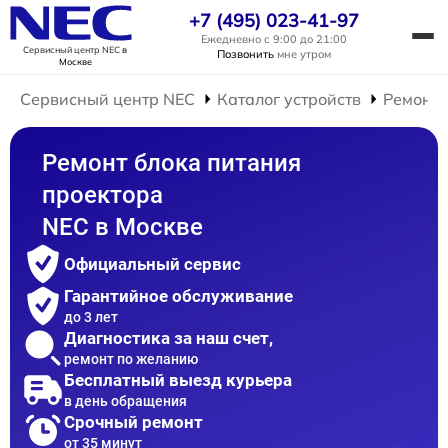
+7 (495) 023-41-97
Ежедневно с 9:00 до 21:00
Сервисный центр NEC
в
Позвонить
мне утром
Москве
Сервисный центр NEC
Каталог устройств
Ремонт 
Ремонт блока питания
проектора
NEC в Москве
Официальный сервис
Гарантийное обслуживание
до 3 лет
Диагностика за наш счет,
ремонт по желанию
Бесплатный выезд курьера
в день обращения
Срочный ремонт
от 35 минут