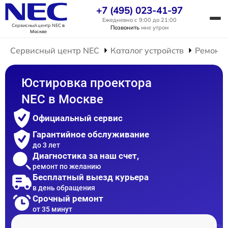
+7 (495) 023-41-97
Ежедневно с 9:00 до 21:00
Сервисный центр NEC
в
Позвонить
мне утром
Москве
Сервисный центр NEC
Каталог устройств
Ремонт 
Юстировка проектора
NEC в Москве
Официальный сервис
Гарантийное обслуживание
до 3 лет
Диагностика за наш счет,
ремонт по желанию
Бесплатный выезд курьера
в день обращения
Срочный ремонт
от 35 минут